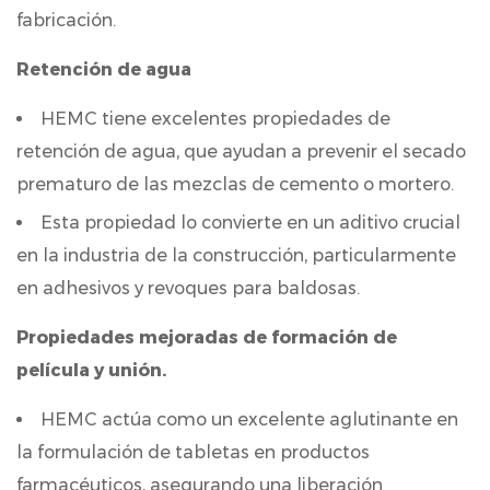
industria
fabricación.
de
la
Retención de agua
construccion
HEMC tiene excelentes propiedades de
3.2
retención de agua, que ayudan a prevenir el secado
Productos
farmaceuticos
prematuro de las mezclas de cemento o mortero.
3.3
Esta propiedad lo convierte en un aditivo crucial
Cosmética
en la industria de la construcción, particularmente
y
en adhesivos y revoques para baldosas.
Cuidado
Personal
Propiedades mejoradas de formación de
4
película y unión.
Preguntas
frecuentes
HEMC actúa como un excelente aglutinante en
sobre
la formulación de tabletas en productos
la
farmacéuticos, asegurando una liberación