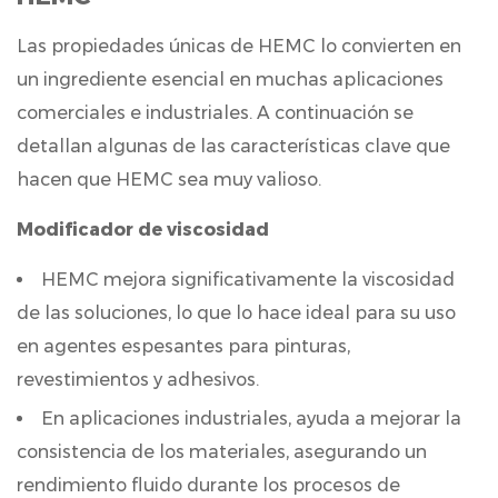
agua
Las propiedades únicas de HEMC lo convierten en
2.3
un ingrediente esencial en muchas aplicaciones
Propiedades
comerciales e industriales. A continuación se
mejoradas
de
detallan algunas de las características clave que
formación
hacen que HEMC sea muy valioso.
de
Modificador de viscosidad
película
y
HEMC mejora significativamente la viscosidad
unión.
de las soluciones, lo que lo hace ideal para su uso
3
en agentes espesantes para pinturas,
Aplicaciones
revestimientos y adhesivos.
comunes
de
En aplicaciones industriales, ayuda a mejorar la
HEMC
consistencia de los materiales, asegurando un
3.1
rendimiento fluido durante los procesos de