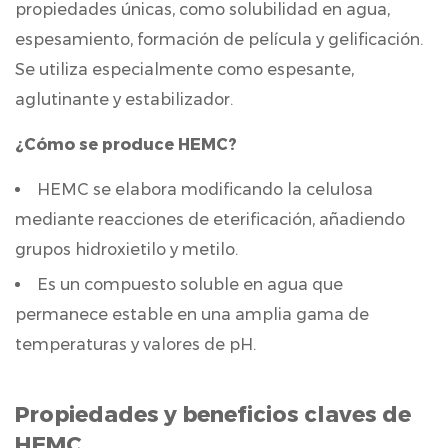
propiedades únicas, como solubilidad en agua,
se
produce
espesamiento, formación de película y gelificación.
HEMC?
Se utiliza especialmente como espesante,
2
aglutinante y estabilizador.
Propiedades
¿Cómo se produce HEMC?
y
beneficios
HEMC se elabora modificando la celulosa
claves
mediante reacciones de eterificación, añadiendo
de
grupos hidroxietilo y metilo.
HEMC
2.1
Es un compuesto soluble en agua que
Modificador
permanece estable en una amplia gama de
de
temperaturas y valores de pH.
viscosidad
2.2
Propiedades y beneficios claves de
Retención
HEMC
de