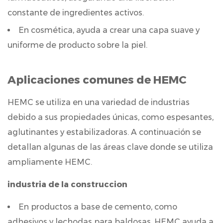
hidroxietilmetilcelulosa
constante de ingredientes activos.
(HEMC)
En cosmética, ayuda a crear una capa suave y
4.1
uniforme de producto sobre la piel.
¿Es
seguro
el
Aplicaciones comunes de HEMC
uso
de
HEMC se utiliza en una variedad de industrias
HEMC
debido a sus propiedades únicas, como espesantes,
en
aglutinantes y estabilizadoras. A continuación se
productos
detallan algunas de las áreas clave donde se utiliza
alimenticios?
ampliamente HEMC.
4.2
¿Se
industria de la construccion
puede
En productos a base de cemento, como
utilizar
adhesivos y lechodas para baldosas, HEMC ayuda a