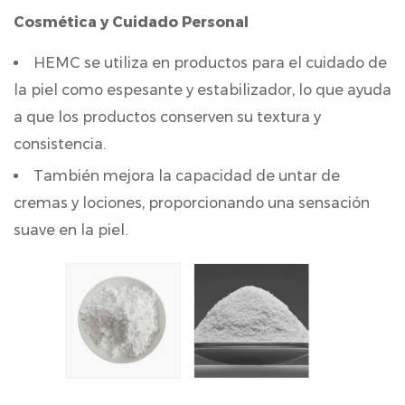
celulosa?
Cosmética y Cuidado Personal
4.4
¿Cómo
HEMC se utiliza en productos para el cuidado de
se
la piel como espesante y estabilizador, lo que ayuda
utiliza
a que los productos conserven su textura y
HEMC
consistencia.
en
También mejora la capacidad de untar de
la
cremas y lociones, proporcionando una sensación
industria
de
suave en la piel.
la
construcción?