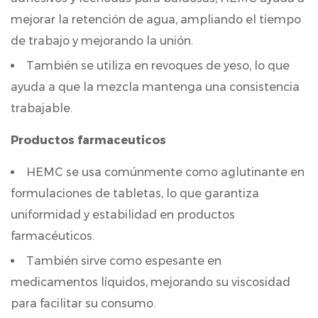
HEMC
en
mejorar la retención de agua, ampliando el tiempo
todo
de trabajo y mejorando la unión.
tipo
También se utiliza en revoques de yeso, lo que
de
ayuda a que la mezcla mantenga una consistencia
cosméticos?
trabajable.
4.3
¿Cuál
Productos farmaceuticos
es
HEMC se usa comúnmente como aglutinante en
la
diferencia
formulaciones de tabletas, lo que garantiza
entre
uniformidad y estabilidad en productos
HEMC
farmacéuticos.
y
También sirve como espesante en
otros
medicamentos líquidos, mejorando su viscosidad
derivados
para facilitar su consumo.
de