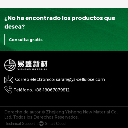
¿No ha encontrado los productos que
desea?
Consulta gratis
Correo electrónico: sarah@ys-cellulose.com
Teléfono: +86-18067879812
Derecho de autor © Zhejiang Yisheng New Material Co.,
Ltd. Todos los Derechos Reservados.
Technical Support ：
Smart Cloud