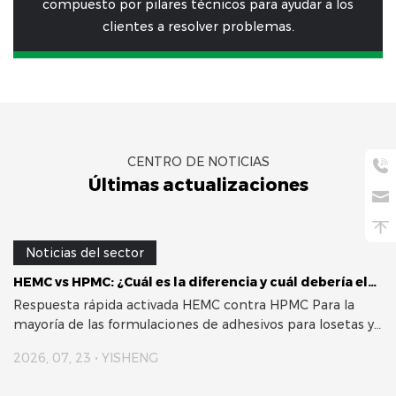
compuesto por pilares técnicos para ayudar a los
clientes a resolver problemas.
CENTRO DE NOTICIAS
Últimas actualizaciones
Noticias del sector
ucción?
HEMC vs HPMC: ¿Cuál es la diferencia y cuál debería elegir?
Respuesta rápida activada HEMC contra HPMC Para la
La
mayoría de las formulaciones de adhesivos para losetas y
morteros de mez...
2026, 07, 23 • YISHENG