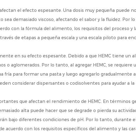
e afectan el efecto espesante. Una dosis muy pequeña puede no
 sea demasiado viscoso, afectando el sabor y la fluidez. Por lo
erdo con la fórmula del alimento, los requisitos del proceso y
 través de etapas a pequeña escala y una escala piloto para en
amente en su efecto espesante. Debido a que HEMC tiene un alt
mos o aglomerados. Por lo tanto, al agregar HEMC, se requiere u
fría para formar una pasta y luego agregarlo gradualmente al
den considerar dispersantes o codisolventes para ayudar a la 
portantes que afectan el rendimiento de HEMC. En términos g
asiado alta puede hacer que se degrade o pierda su actividad
n bajo diferentes condiciones de pH. Por lo tanto, durante e
e acuerdo con los requisitos específicos del alimento y las c