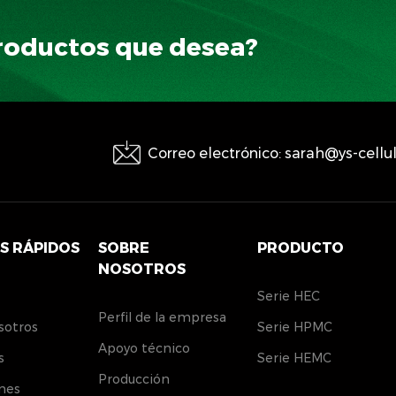
roductos que desea?
Correo electrónico: sarah@ys-cell
S RÁPIDOS
SOBRE
PRODUCTO
NOSOTROS
Serie HEC
Perfil de la empresa
sotros
Serie HPMC
Apoyo técnico
s
Serie HEMC
Producción
nes