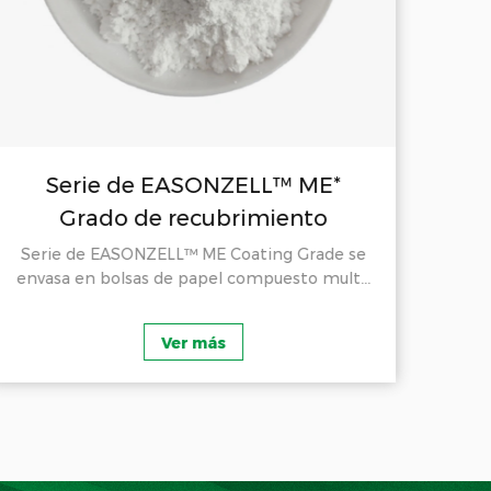
Serie de EASONZELL™ ME*
Grado de recubrimiento
Serie de EASONZELL™ ME Coating Grade se
envasa en bolsas de papel compuesto mult...
EA
(HE
Ver más